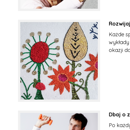
Rozwijaj
Każde sp
wykłady 
okazji d
Dbaj o 
Po każd