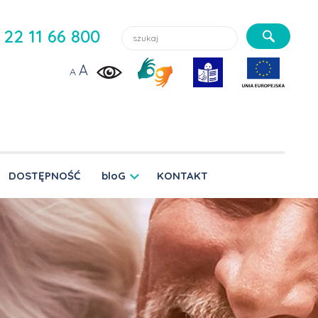
Szukaj lekarzy, usługi, aktualności:
22 11 66 800
A
A
DOSTĘPNOŚĆ
bloG
KONTAKT