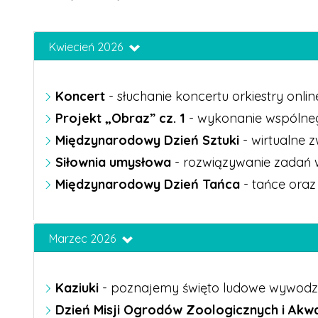
Kwiecień 2026
Koncert
- słuchanie koncertu orkiestry onlin
Projekt „Obraz” cz. 1
-
wykonanie wspólnego
Międzynarodowy Dzień Sztuki
- wirtualne 
Siłownia umysłowa
-
rozwiązywanie zadań w
Międzynarodowy Dzień Tańca
-
tańce oraz
Marzec 2026
Kaziuki
- poznajemy święto ludowe wywodzace 
Dzień Misji Ogrodów Zoologicznych i Akw