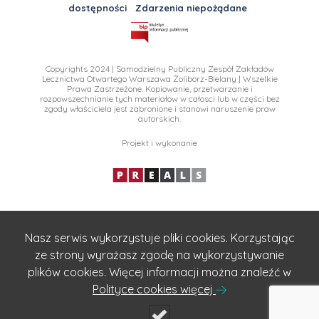
dostępności
Zdarzenia niepożądane
Copyrights 2024 | Samodzielny Publiczny Zespół Zakładów
Lecznictwa Otwartego Warszawa Żoliborz-Bielany | Wszelkie
Prawa Zastrzeżone. Kopiowanie, przetwarzanie i
rozpowszechnianie tych materiałow w całosci lub w części bez
zgody właściciela jest zabronione i stanowi naruszenie praw
autorskich.
Projekt i wykonanie
Nasz serwis wykorzystuje pliki cookies. Korzystając
ze strony wyrażasz zgodę na wykorzystywanie
plików cookies. Więcej informacji można znaleźć w
Polityce cookies więcej