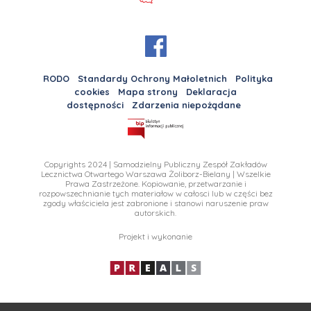
RODO
Standardy Ochrony Małoletnich
Polityka
cookies
Mapa strony
Deklaracja
dostępności
Zdarzenia niepożądane
Copyrights 2024 | Samodzielny Publiczny Zespół Zakładów
Lecznictwa Otwartego Warszawa Żoliborz-Bielany | Wszelkie
Prawa Zastrzeżone. Kopiowanie, przetwarzanie i
rozpowszechnianie tych materiałow w całosci lub w części bez
zgody właściciela jest zabronione i stanowi naruszenie praw
autorskich.
Projekt i wykonanie