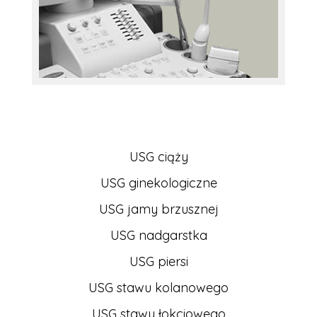
USG ciąży
USG ginekologiczne
USG jamy brzusznej
USG nadgarstka
USG piersi
USG stawu kolanowego
USG stawy łokciowego