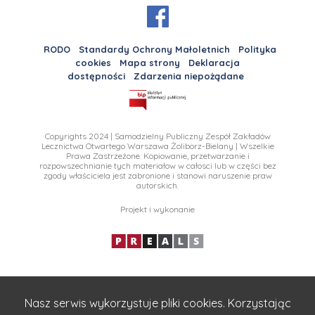
RODO
Standardy Ochrony Małoletnich
Polityka
cookies
Mapa strony
Deklaracja
dostępności
Zdarzenia niepożądane
Copyrights 2024 | Samodzielny Publiczny Zespół Zakładów
Lecznictwa Otwartego Warszawa Żoliborz-Bielany | Wszelkie
Prawa Zastrzeżone. Kopiowanie, przetwarzanie i
rozpowszechnianie tych materiałow w całosci lub w części bez
zgody właściciela jest zabronione i stanowi naruszenie praw
autorskich.
Projekt i wykonanie
Nasz serwis wykorzystuje pliki cookies. Korzystając