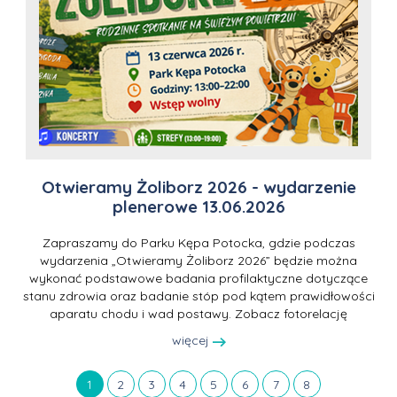
Otwieramy Żoliborz 2026 - wydarzenie
plenerowe 13.06.2026
Zapraszamy do Parku Kępa Potocka, gdzie podczas
wydarzenia „Otwieramy Żoliborz 2026” będzie można
wykonać podstawowe badania profilaktyczne dotyczące
stanu zdrowia oraz badanie stóp pod kątem prawidłowości
aparatu chodu i wad postawy. Zobacz fotorelację
więcej
1
2
3
4
5
6
7
8